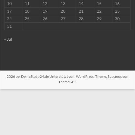
10
11
12
13
14
15
16
17
18
19
20
21
22
23
24
25
26
27
28
29
30
31
« Jul
2026 bei
DeineStadt-24.de
Unterstützt von:
WordPress
. Theme: Spacious von
ThemeGrill