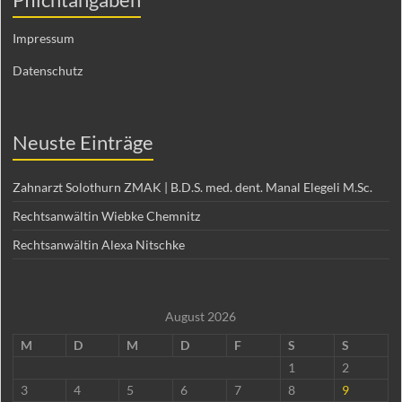
Impressum
Datenschutz
Neuste Einträge
Zahnarzt Solothurn ZMAK | B.D.S. med. dent. Manal Elegeli M.Sc.
Rechtsanwältin Wiebke Chemnitz
Rechtsanwältin Alexa Nitschke
August 2026
M
D
M
D
F
S
S
1
2
3
4
5
6
7
8
9