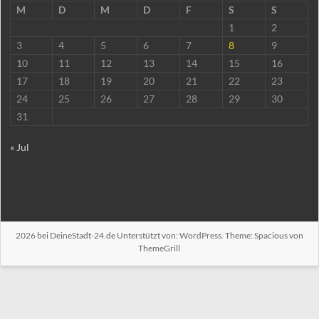
M
D
M
D
F
S
S
1
2
3
4
5
6
7
8
9
10
11
12
13
14
15
16
17
18
19
20
21
22
23
24
25
26
27
28
29
30
31
« Jul
2026 bei
DeineStadt-24.de
Unterstützt von:
WordPress
. Theme: Spacious von
ThemeGrill