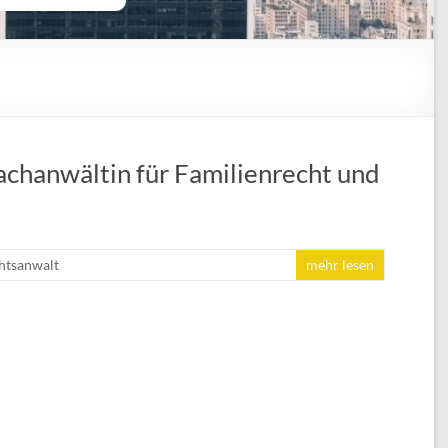
achanwältin für Familienrecht und
htsanwalt
mehr lesen