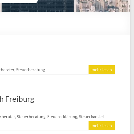
rberater
,
Steuerberatung
mehr lesen
h Freiburg
rberater
,
Steuerberatung
,
Steuererklärung
,
Steuerkanzlei
mehr lesen