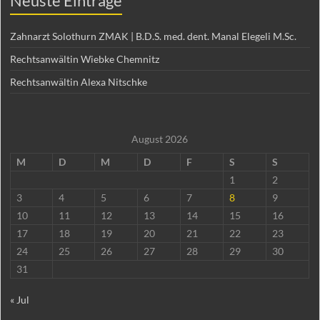
Neuste Einträge
Zahnarzt Solothurn ZMAK | B.D.S. med. dent. Manal Elegeli M.Sc.
Rechtsanwältin Wiebke Chemnitz
Rechtsanwältin Alexa Nitschke
August 2026
M
D
M
D
F
S
S
1
2
3
4
5
6
7
8
9
10
11
12
13
14
15
16
17
18
19
20
21
22
23
24
25
26
27
28
29
30
31
« Jul