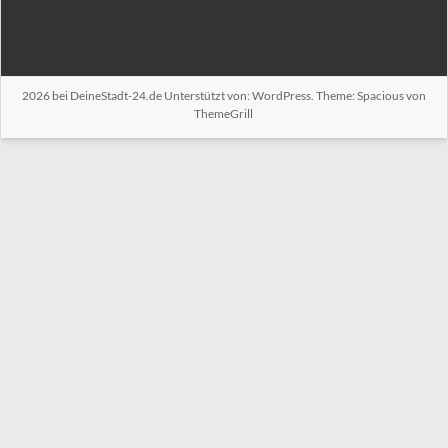
2026 bei
DeineStadt-24.de
Unterstützt von:
WordPress
. Theme: Spacious von
ThemeGrill