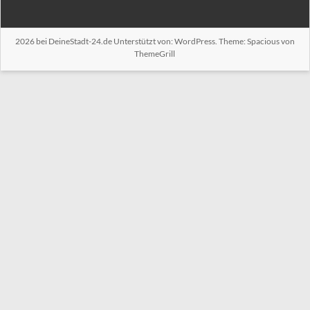
2026 bei
DeineStadt-24.de
Unterstützt von:
WordPress
. Theme: Spacious von
ThemeGrill