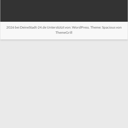
2026 bei
DeineStadt-24.de
Unterstützt von:
WordPress
. Theme: Spacious von
ThemeGrill