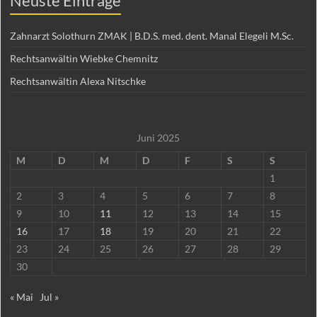
Neuste Einträge
Zahnarzt Solothurn ZMAK | B.D.S. med. dent. Manal Elegeli M.Sc.
Rechtsanwältin Wiebke Chemnitz
Rechtsanwältin Alexa Nitschke
Juni 2025
M
D
M
D
F
S
S
1
2
3
4
5
6
7
8
9
10
11
12
13
14
15
16
17
18
19
20
21
22
23
24
25
26
27
28
29
30
« Mai
Jul »