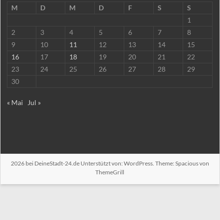
M
D
M
D
F
S
S
1
2
3
4
5
6
7
8
9
10
11
12
13
14
15
16
17
18
19
20
21
22
23
24
25
26
27
28
29
30
« Mai
Jul »
2026 bei
DeineStadt-24.de
Unterstützt von:
WordPress
. Theme: Spacious von
ThemeGrill