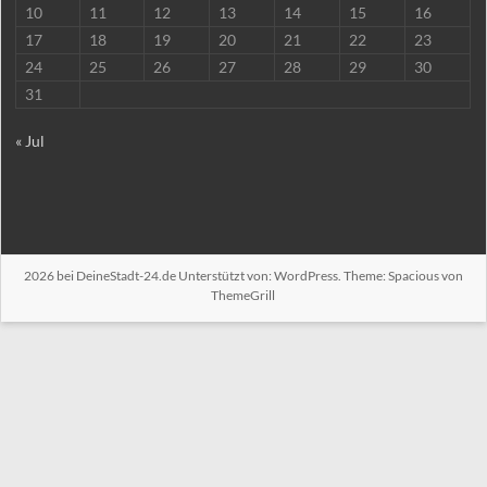
10
11
12
13
14
15
16
17
18
19
20
21
22
23
24
25
26
27
28
29
30
31
« Jul
2026 bei
DeineStadt-24.de
Unterstützt von:
WordPress
. Theme: Spacious von
ThemeGrill