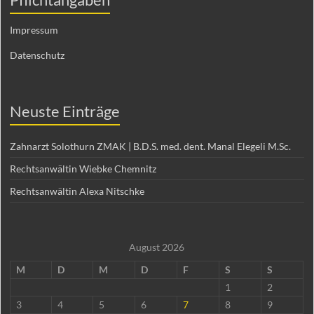
Impressum
Datenschutz
Neuste Einträge
Zahnarzt Solothurn ZMAK | B.D.S. med. dent. Manal Elegeli M.Sc.
Rechtsanwältin Wiebke Chemnitz
Rechtsanwältin Alexa Nitschke
August 2026
M
D
M
D
F
S
S
1
2
3
4
5
6
7
8
9