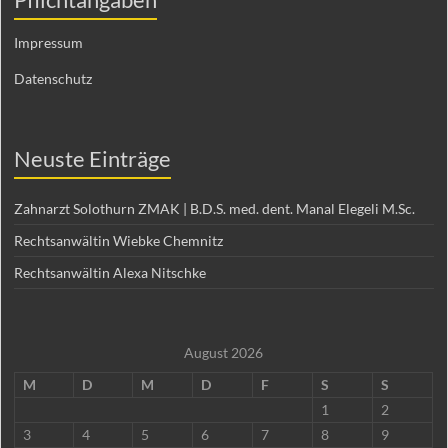
Impressum
Datenschutz
Neuste Einträge
Zahnarzt Solothurn ZMAK | B.D.S. med. dent. Manal Elegeli M.Sc.
Rechtsanwältin Wiebke Chemnitz
Rechtsanwältin Alexa Nitschke
August 2026
M
D
M
D
F
S
S
1
2
3
4
5
6
7
8
9