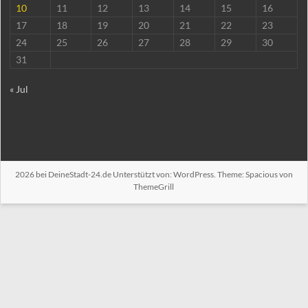
10
11
12
13
14
15
16
17
18
19
20
21
22
23
24
25
26
27
28
29
30
31
« Jul
2026 bei
DeineStadt-24.de
Unterstützt von:
WordPress
. Theme: Spacious von
ThemeGrill