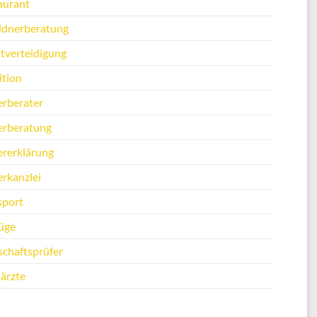
aurant
ldnerberatung
stverteidigung
ition
erberater
erberatung
ererklärung
erkanzlei
sport
üge
schaftsprüfer
ärzte