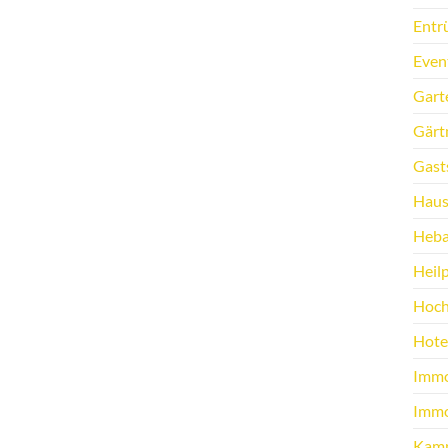
Entr
Even
Gart
Gärt
Gast
Haus
Heb
Heilp
Hoch
Hote
Immo
Immo
Kamp