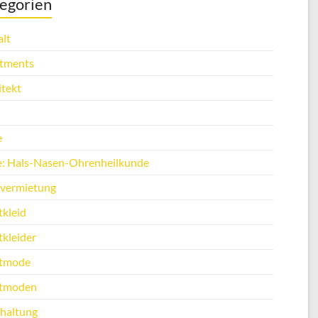
egorien
lt
tments
itekt
e
e: Hals-Nasen-Ohrenheilkunde
vermietung
tkleid
tkleider
tmode
tmoden
haltung