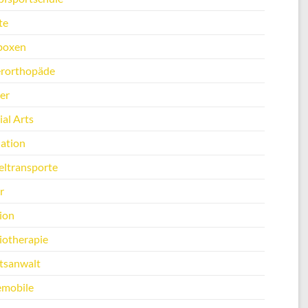
te
boxen
erorthopäde
er
al Arts
ation
ltransporte
r
ion
iotherapie
tsanwalt
emobile