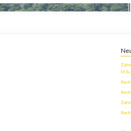
Neu
Zahn
M.Sc
Rech
Rech
Zahn
Rech