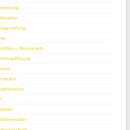
ümpelung
tlocation
engestaltung
ner
stätten u. Restaurants
haltsauflösung
amme
raktiker
zeitlocation
l
bilien
bilienmakler
fsportschule