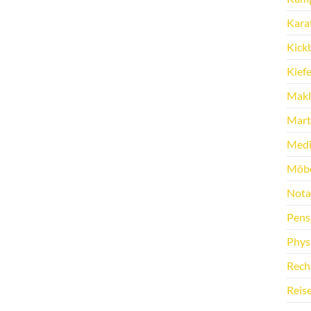
Kara
Kick
Kief
Makl
Marti
Medi
Möbe
Nota
Pens
Phys
Rech
Reis