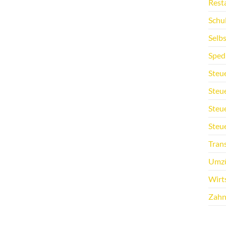
Rest
Schu
Selb
Sped
Steu
Steu
Steu
Steu
Tran
Umz
Wirt
Zahn