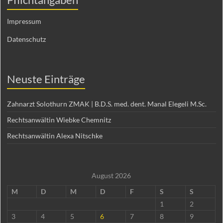
Impressum
Datenschutz
Neuste Einträge
Zahnarzt Solothurn ZMAK | B.D.S. med. dent. Manal Elegeli M.Sc.
Rechtsanwältin Wiebke Chemnitz
Rechtsanwältin Alexa Nitschke
August 2026
M
D
M
D
F
S
S
1
2
3
4
5
6
7
8
9