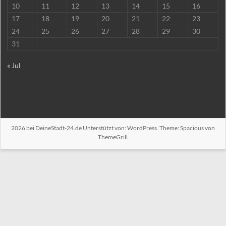
10
11
12
13
14
15
16
17
18
19
20
21
22
23
24
25
26
27
28
29
30
31
« Jul
2026 bei
DeineStadt-24.de
Unterstützt von:
WordPress
. Theme: Spacious von
ThemeGrill