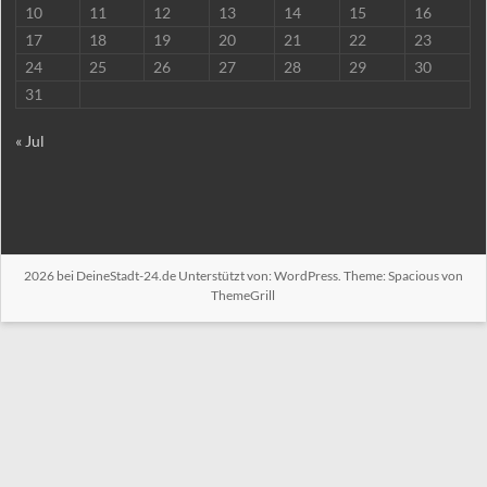
10
11
12
13
14
15
16
17
18
19
20
21
22
23
24
25
26
27
28
29
30
31
« Jul
2026 bei
DeineStadt-24.de
Unterstützt von:
WordPress
. Theme: Spacious von
ThemeGrill