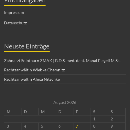
Impressum
Datenschutz
Neuste Einträge
Zahnarzt Solothurn ZMAK | B.D.S. med. dent. Manal Elegeli M.Sc.
Rechtsanwältin Wiebke Chemnitz
Rechtsanwältin Alexa Nitschke
August 2026
M
D
M
D
F
S
S
1
2
3
4
5
6
7
8
9