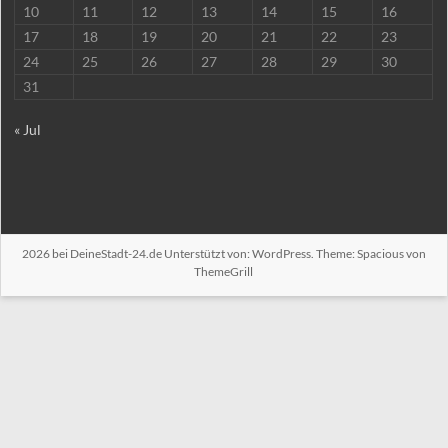
10
11
12
13
14
15
16
17
18
19
20
21
22
23
24
25
26
27
28
29
30
31
« Jul
2026 bei
DeineStadt-24.de
Unterstützt von:
WordPress
. Theme: Spacious von
ThemeGrill