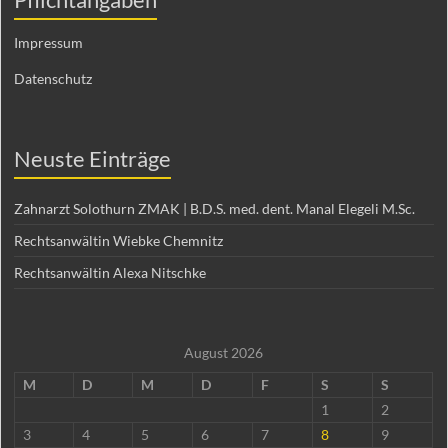
Impressum
Datenschutz
Neuste Einträge
Zahnarzt Solothurn ZMAK | B.D.S. med. dent. Manal Elegeli M.Sc.
Rechtsanwältin Wiebke Chemnitz
Rechtsanwältin Alexa Nitschke
August 2026
M
D
M
D
F
S
S
1
2
3
4
5
6
7
8
9