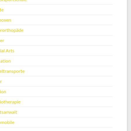
te
boxen
erorthopäde
er
al Arts
ation
ltransporte
r
ion
iotherapie
tsanwalt
emobile