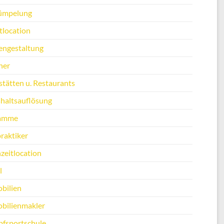
ümpelung
tlocation
engestaltung
ner
stätten u. Restaurants
haltsauflösung
amme
raktiker
zeitlocation
l
bilien
bilienmakler
fsportschule