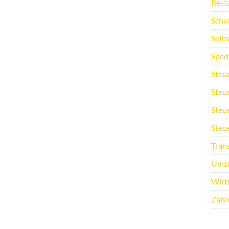
Rest
Schu
Selb
Sped
Steu
Steu
Steu
Steu
Tran
Umz
Wirt
Zahn