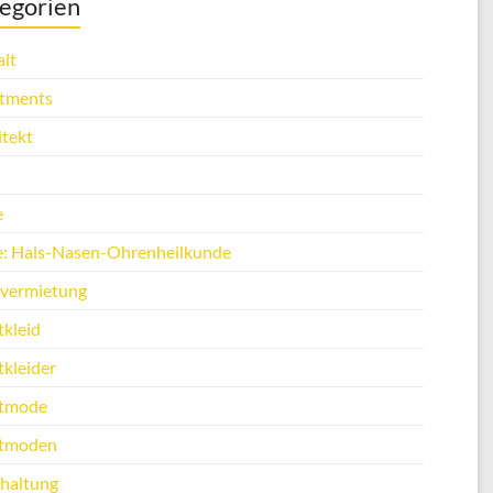
egorien
lt
tments
itekt
e
e: Hals-Nasen-Ohrenheilkunde
vermietung
tkleid
tkleider
tmode
tmoden
haltung