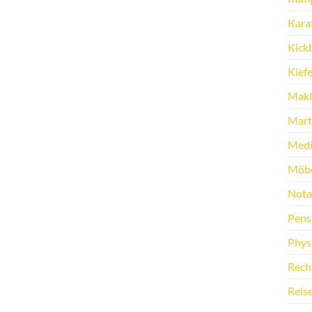
Kara
Kick
Kief
Makl
Marti
Medi
Möbe
Nota
Pens
Phys
Rech
Reis