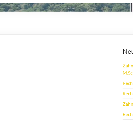
Neu
Zahn
M.Sc
Rech
Rech
Zahn
Rech