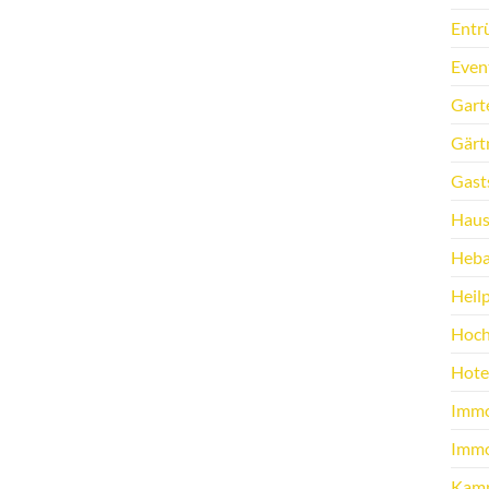
Entr
Even
Gart
Gärt
Gast
Haus
Heb
Heilp
Hoch
Hote
Immo
Immo
Kamp