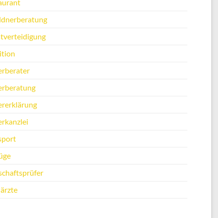
aurant
ldnerberatung
stverteidigung
ition
erberater
erberatung
ererklärung
erkanzlei
sport
üge
schaftsprüfer
ärzte