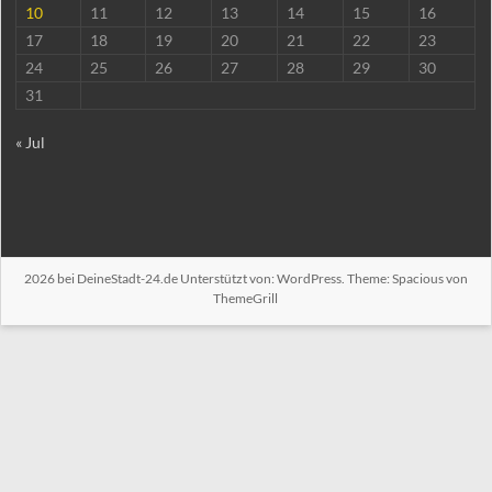
10
11
12
13
14
15
16
17
18
19
20
21
22
23
24
25
26
27
28
29
30
31
« Jul
2026 bei
DeineStadt-24.de
Unterstützt von:
WordPress
. Theme: Spacious von
ThemeGrill