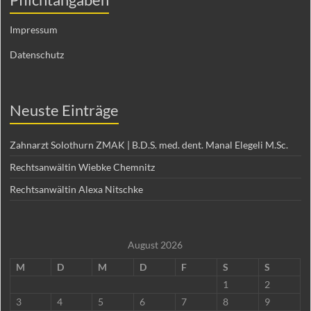
Impressum
Datenschutz
Neuste Einträge
Zahnarzt Solothurn ZMAK | B.D.S. med. dent. Manal Elegeli M.Sc.
Rechtsanwältin Wiebke Chemnitz
Rechtsanwältin Alexa Nitschke
August 2026
M
D
M
D
F
S
S
1
2
3
4
5
6
7
8
9