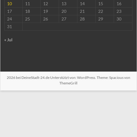
10
11
12
13
14
15
16
17
18
19
20
21
22
23
24
25
26
27
28
29
30
31
« Jul
2026 bei
DeineStadt-24.de
Unterstützt von:
WordPress
. Theme: Spacious von
ThemeGrill