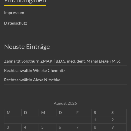
Impressum
Datenschutz
Neuste Einträge
Zahnarzt Solothurn ZMAK | B.D.S. med. dent. Manal Elegeli M.Sc.
Rechtsanwältin Wiebke Chemnitz
Rechtsanwältin Alexa Nitschke
August 2026
M
D
M
D
F
S
S
1
2
3
4
5
6
7
8
9