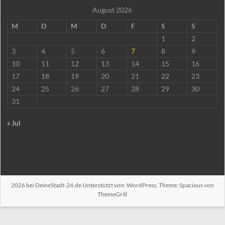
August 2026
M
D
M
D
F
S
S
1
2
3
4
5
6
7
8
9
10
11
12
13
14
15
16
17
18
19
20
21
22
23
24
25
26
27
28
29
30
31
« Jul
2026 bei
DeineStadt-24.de
Unterstützt von:
WordPress
. Theme: Spacious von
ThemeGrill