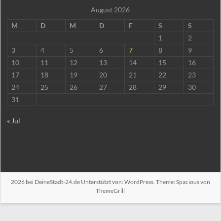
August 2026
M
D
M
D
F
S
S
1
2
3
4
5
6
7
8
9
10
11
12
13
14
15
16
17
18
19
20
21
22
23
24
25
26
27
28
29
30
31
« Jul
2026 bei
DeineStadt-24.de
Unterstützt von:
WordPress
. Theme: Spacious von
ThemeGrill