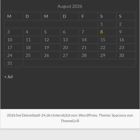
August 2026
M
D
M
D
F
S
S
1
2
3
4
5
6
7
8
9
10
11
12
13
14
15
16
17
18
19
20
21
22
23
24
25
26
27
28
29
30
31
« Jul
2026 bei
DeineStadt-24.de
Unterstützt von:
WordPress
. Theme: Spacious von
ThemeGrill