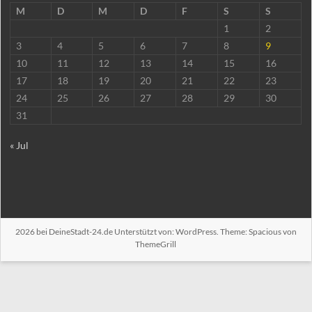
M
D
M
D
F
S
S
1
2
3
4
5
6
7
8
9
10
11
12
13
14
15
16
17
18
19
20
21
22
23
24
25
26
27
28
29
30
31
« Jul
2026 bei
DeineStadt-24.de
Unterstützt von:
WordPress
. Theme: Spacious von
ThemeGrill