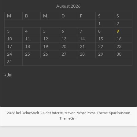
August 2026
M
D
M
D
F
S
S
1
2
3
4
5
6
7
8
9
10
11
12
13
14
15
16
17
18
19
20
21
22
23
24
25
26
27
28
29
30
31
« Jul
2026 bei
DeineStadt-24.de
Unterstützt von:
WordPress
. Theme: Spacious von
ThemeGrill