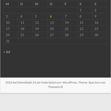
M
D
M
D
F
S
S
1
2
3
4
5
6
7
8
9
10
11
12
13
14
15
16
17
18
19
20
21
22
23
24
25
26
27
28
29
30
31
« Jul
2026 bei
DeineStadt-24.de
Unterstützt von:
WordPress
. Theme: Spacious von
ThemeGrill