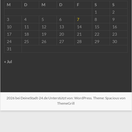
M
D
M
D
F
S
S
1
2
3
4
5
6
7
8
9
10
11
12
13
14
15
16
17
18
19
20
21
22
23
24
25
26
27
28
29
30
31
« Jul
2026 bei
DeineStadt-24.de
Unterstützt von:
WordPress
. Theme: Spacious von
ThemeGrill