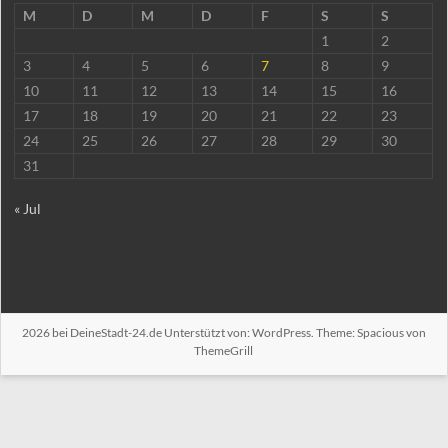
M
D
M
D
F
S
S
1
2
3
4
5
6
7
8
9
10
11
12
13
14
15
16
17
18
19
20
21
22
23
24
25
26
27
28
29
30
31
« Jul
2026 bei
DeineStadt-24.de
Unterstützt von:
WordPress
. Theme: Spacious von
ThemeGrill