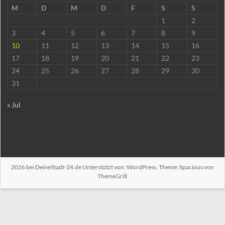
M
D
M
D
F
S
S
1
2
3
4
5
6
7
8
9
10
11
12
13
14
15
16
17
18
19
20
21
22
23
24
25
26
27
28
29
30
31
« Jul
2026 bei
DeineStadt-24.de
Unterstützt von:
WordPress
. Theme: Spacious von
ThemeGrill