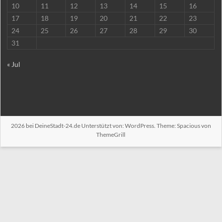
10
11
12
13
14
15
16
17
18
19
20
21
22
23
24
25
26
27
28
29
30
31
« Jul
2026 bei
DeineStadt-24.de
Unterstützt von:
WordPress
. Theme: Spacious von
ThemeGrill