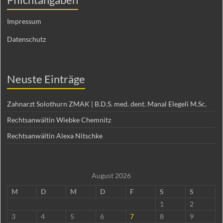
Impressum
Datenschutz
Neuste Einträge
Zahnarzt Solothurn ZMAK | B.D.S. med. dent. Manal Elegeli M.Sc.
Rechtsanwältin Wiebke Chemnitz
Rechtsanwältin Alexa Nitschke
August 2026
M
D
M
D
F
S
S
1
2
3
4
5
6
7
8
9