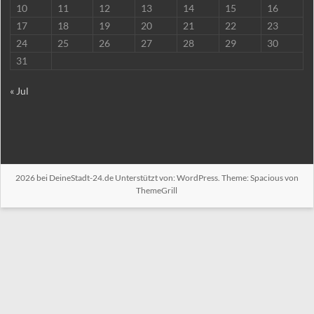
10
11
12
13
14
15
16
17
18
19
20
21
22
23
24
25
26
27
28
29
30
31
« Jul
2026 bei
DeineStadt-24.de
Unterstützt von:
WordPress
. Theme: Spacious von
ThemeGrill