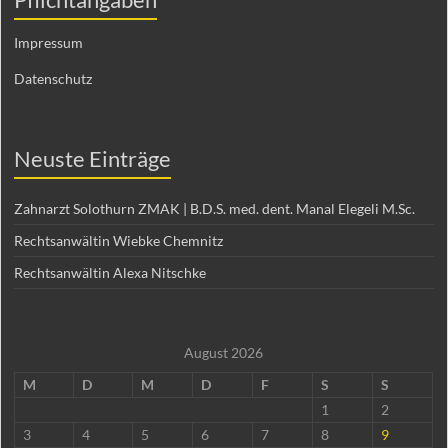
Impressum
Datenschutz
Neuste Einträge
Zahnarzt Solothurn ZMAK | B.D.S. med. dent. Manal Elegeli M.Sc.
Rechtsanwältin Wiebke Chemnitz
Rechtsanwältin Alexa Nitschke
August 2026
M
D
M
D
F
S
S
1
2
3
4
5
6
7
8
9