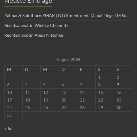
Neuste Einträge
Zahnarzt Solothurn ZMAK | B.D.S. med. dent. Manal Elegeli M.Sc.
Rechtsanwältin Wiebke Chemnitz
Rechtsanwältin Alexa Nitschke
August 2026
M
D
M
D
F
S
S
1
2
3
4
5
6
7
8
9
10
11
12
13
14
15
16
17
18
19
20
21
22
23
24
25
26
27
28
29
30
31
« Jul