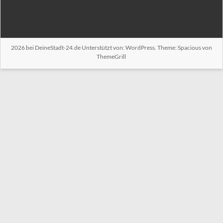
2026 bei
DeineStadt-24.de
Unterstützt von:
WordPress
. Theme: Spacious von
ThemeGrill