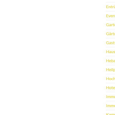
Entr
Even
Gart
Gärt
Gast
Haus
Heb
Heilp
Hoch
Hote
Immo
Immo
Kamp