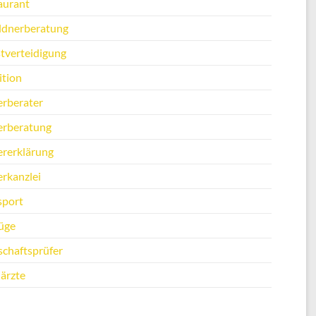
aurant
ldnerberatung
stverteidigung
ition
erberater
erberatung
ererklärung
erkanzlei
sport
üge
schaftsprüfer
ärzte