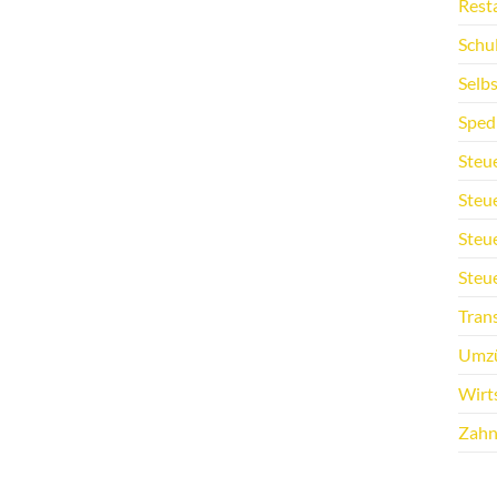
Rest
Schu
Selb
Sped
Steu
Steu
Steu
Steu
Tran
Umz
Wirt
Zahn