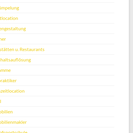
ümpelung
tlocation
engestaltung
ner
stätten u. Restaurants
haltsauflösung
amme
raktiker
zeitlocation
l
bilien
bilienmakler
fsportschule