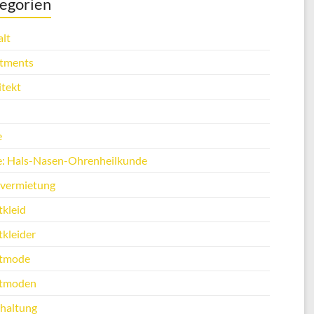
egorien
lt
tments
itekt
e
e: Hals-Nasen-Ohrenheilkunde
vermietung
tkleid
tkleider
tmode
tmoden
haltung