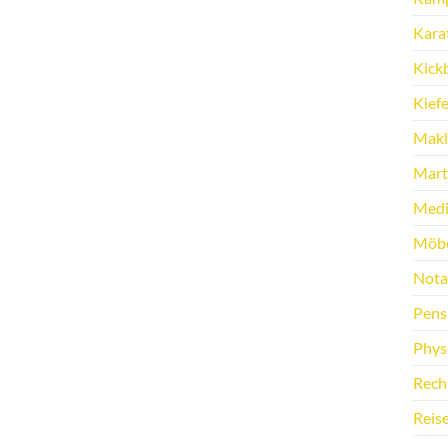
Kara
Kick
Kief
Makl
Marti
Medi
Möbe
Nota
Pens
Phys
Rech
Reis