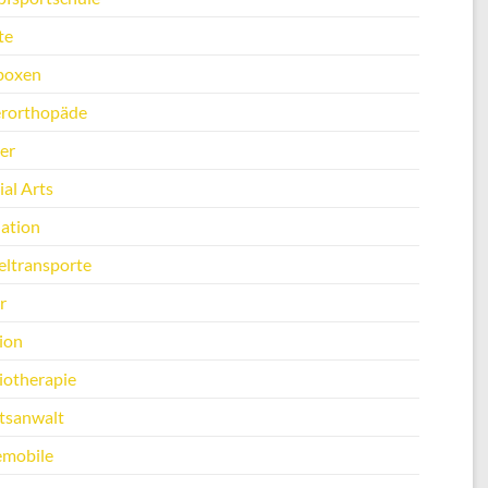
te
boxen
erorthopäde
er
al Arts
ation
ltransporte
r
ion
iotherapie
tsanwalt
emobile