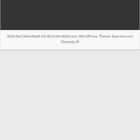
2026 bei
DeineStadt-24.de
Unterstützt von:
WordPress
. Theme: Spacious von
ThemeGrill