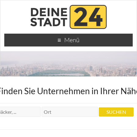
Menü
Finden Sie Unternehmen in Ihrer Näh
Birgit von Stietencron – Fachanwältin
für Familienrecht und Medizinrecht