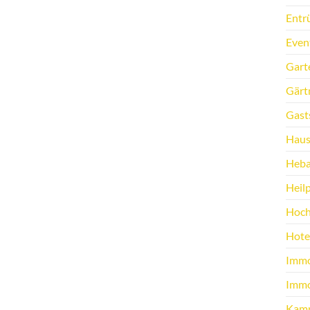
Entr
Even
Gart
Gärt
Gast
Haus
Heb
Heilp
Hoch
Hote
Immo
Immo
Kamp