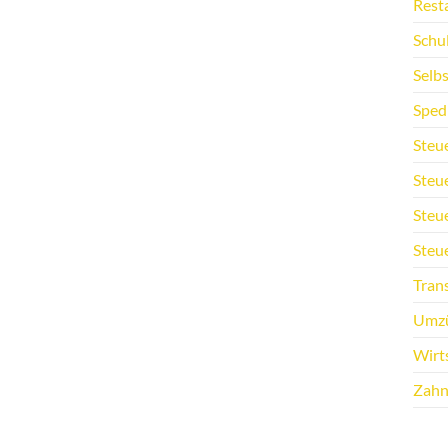
Rest
Schu
Selb
Sped
Steu
Steu
Steu
Steu
Tran
Umz
Wirt
Zahn