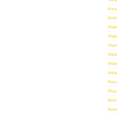
Kara
Kick
Kief
Makl
Marti
Medi
Möbe
Nota
Pens
Phys
Rech
Reis