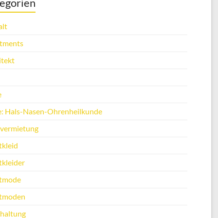
egorien
lt
tments
itekt
e
e: Hals-Nasen-Ohrenheilkunde
vermietung
tkleid
tkleider
tmode
tmoden
haltung