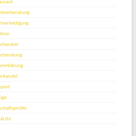
aurant
ldnerberatung
stverteidigung
ition
erberater
erberatung
ererklärung
erkanzlei
sport
üge
schaftsprüfer
ärzte