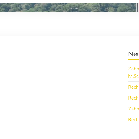
Neu
Zahn
M.Sc
Rech
Rech
Zahn
Rech