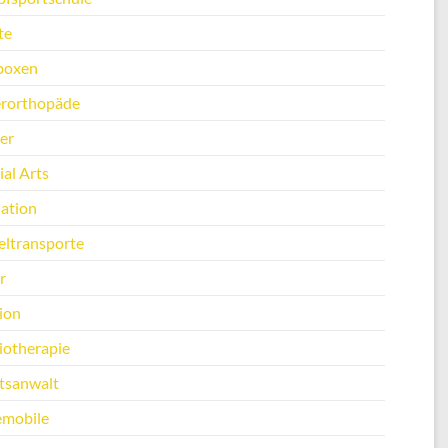
te
boxen
erorthopäde
er
al Arts
ation
ltransporte
r
ion
iotherapie
tsanwalt
emobile