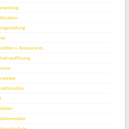
ümpelung
tlocation
engestaltung
ner
stätten u. Restaurants
haltsauflösung
amme
raktiker
zeitlocation
l
bilien
bilienmakler
fsportschule