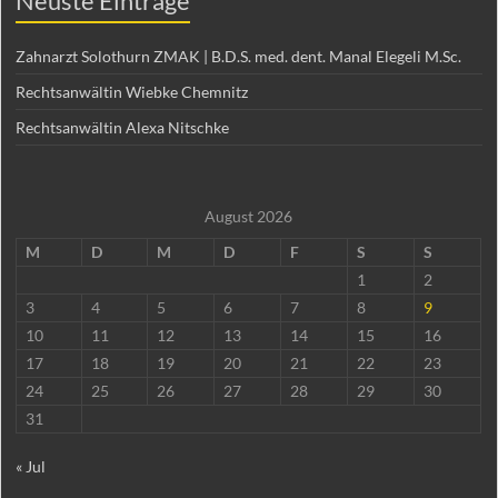
Neuste Einträge
Zahnarzt Solothurn ZMAK | B.D.S. med. dent. Manal Elegeli M.Sc.
Rechtsanwältin Wiebke Chemnitz
Rechtsanwältin Alexa Nitschke
August 2026
M
D
M
D
F
S
S
1
2
3
4
5
6
7
8
9
10
11
12
13
14
15
16
17
18
19
20
21
22
23
24
25
26
27
28
29
30
31
« Jul