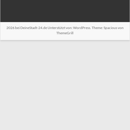
2026 bei
DeineStadt-24.de
Unterstützt von:
WordPress
. Theme: Spacious von
ThemeGrill