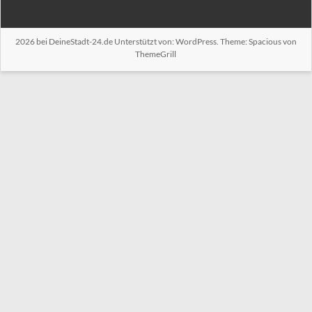
2026 bei
DeineStadt-24.de
Unterstützt von:
WordPress
. Theme: Spacious von
ThemeGrill