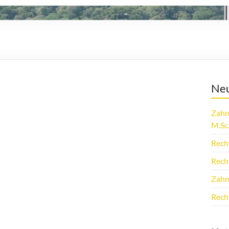
Neu
Zahn
M.Sc
Rech
Rech
Zahn
Rech