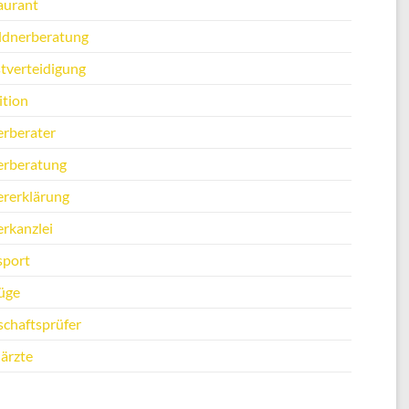
aurant
ldnerberatung
stverteidigung
ition
erberater
erberatung
ererklärung
erkanzlei
sport
üge
schaftsprüfer
ärzte