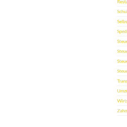
Rest
Schu
Selb
Sped
Steu
Steu
Steu
Steu
Tran
Umz
Wirt
Zahn