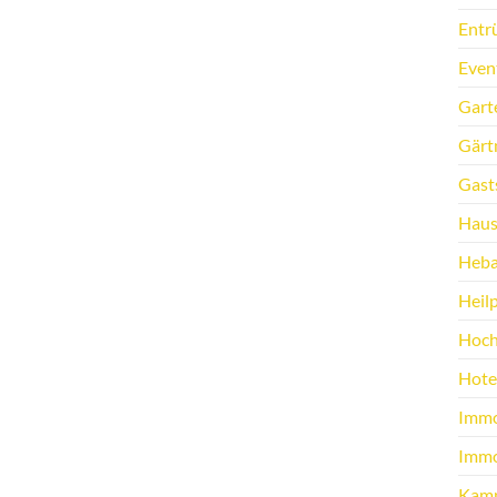
Entr
Even
Gart
Gärt
Gast
Haus
Heb
Heilp
Hoch
Hote
Immo
Immo
Kamp