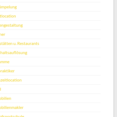
ümpelung
tlocation
engestaltung
ner
stätten u. Restaurants
haltsauflösung
amme
raktiker
zeitlocation
l
bilien
bilienmakler
fsportschule