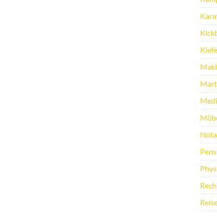
Kara
Kick
Kief
Makl
Marti
Medi
Möbe
Nota
Pens
Phys
Rech
Reis