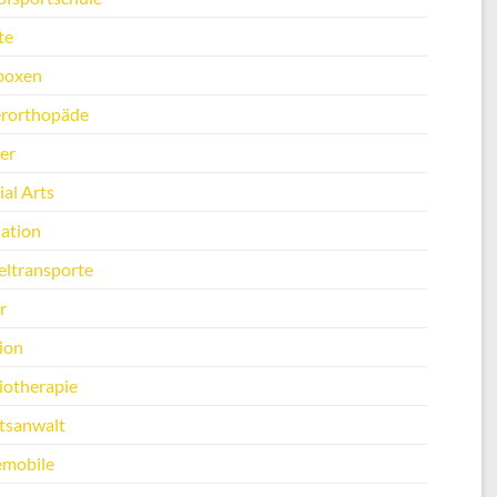
te
boxen
erorthopäde
er
al Arts
ation
ltransporte
r
ion
iotherapie
tsanwalt
emobile