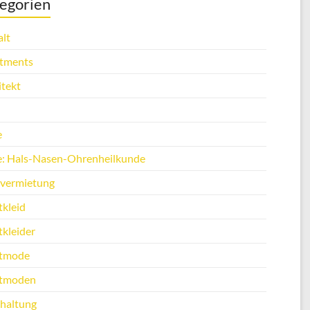
egorien
lt
tments
itekt
e
e: Hals-Nasen-Ohrenheilkunde
vermietung
tkleid
tkleider
tmode
tmoden
haltung