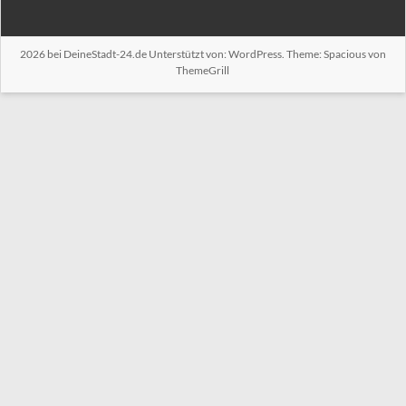
2026 bei
DeineStadt-24.de
Unterstützt von:
WordPress
. Theme: Spacious von
ThemeGrill