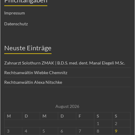
Impressum
Datenschutz
Neuste Einträge
Zahnarzt Solothurn ZMAK | B.D.S. med. dent. Manal Elegeli M.Sc.
Rechtsanwältin Wiebke Chemnitz
Rechtsanwältin Alexa Nitschke
August 2026
M
D
M
D
F
S
S
1
2
3
4
5
6
7
8
9