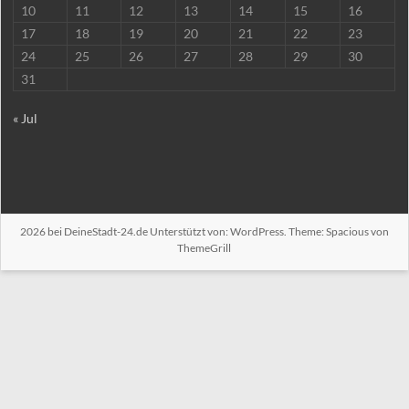
10
11
12
13
14
15
16
17
18
19
20
21
22
23
24
25
26
27
28
29
30
31
« Jul
2026 bei
DeineStadt-24.de
Unterstützt von:
WordPress
. Theme: Spacious von
ThemeGrill