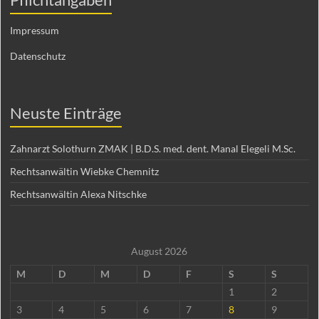
Impressum
Datenschutz
Neuste Einträge
Zahnarzt Solothurn ZMAK | B.D.S. med. dent. Manal Elegeli M.Sc.
Rechtsanwältin Wiebke Chemnitz
Rechtsanwältin Alexa Nitschke
August 2026
M
D
M
D
F
S
S
1
2
3
4
5
6
7
8
9