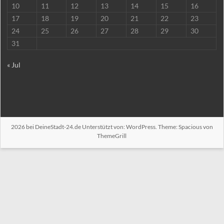
10
11
12
13
14
15
16
17
18
19
20
21
22
23
24
25
26
27
28
29
30
31
« Jul
2026 bei
DeineStadt-24.de
Unterstützt von:
WordPress
. Theme: Spacious von
ThemeGrill