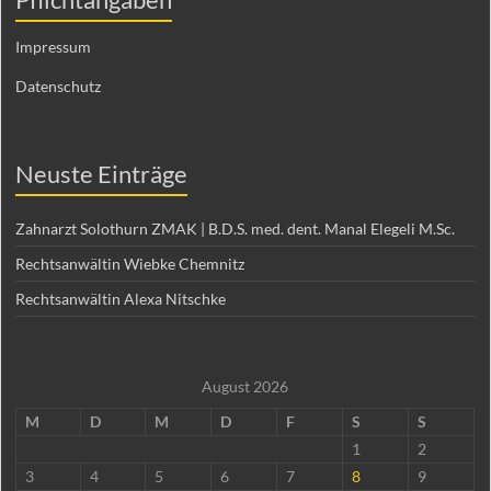
Impressum
Datenschutz
Neuste Einträge
Zahnarzt Solothurn ZMAK | B.D.S. med. dent. Manal Elegeli M.Sc.
Rechtsanwältin Wiebke Chemnitz
Rechtsanwältin Alexa Nitschke
August 2026
M
D
M
D
F
S
S
1
2
3
4
5
6
7
8
9