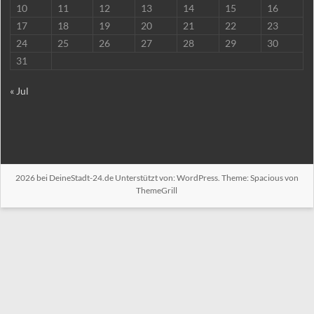
10
11
12
13
14
15
16
17
18
19
20
21
22
23
24
25
26
27
28
29
30
31
« Jul
2026 bei
DeineStadt-24.de
Unterstützt von:
WordPress
. Theme: Spacious von
ThemeGrill