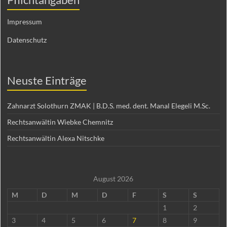
Impressum
Datenschutz
Neuste Einträge
Zahnarzt Solothurn ZMAK | B.D.S. med. dent. Manal Elegeli M.Sc.
Rechtsanwältin Wiebke Chemnitz
Rechtsanwältin Alexa Nitschke
August 2026
M
D
M
D
F
S
S
1
2
3
4
5
6
7
8
9