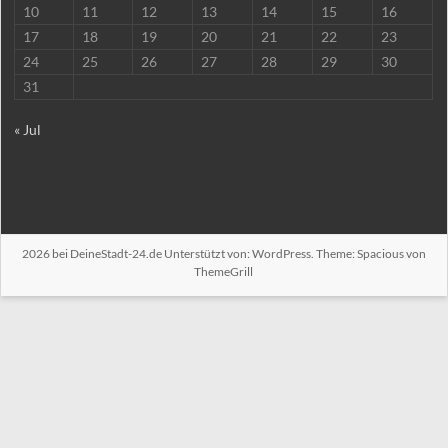
10
11
12
13
14
15
16
17
18
19
20
21
22
23
24
25
26
27
28
29
30
31
« Jul
2026 bei
DeineStadt-24.de
Unterstützt von:
WordPress
. Theme: Spacious von
ThemeGrill