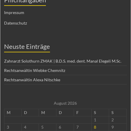
Impressum
Datenschutz
Neuste Einträge
Zahnarzt Solothurn ZMAK | B.D.S. med. dent. Manal Elegeli M.Sc.
Rechtsanwältin Wiebke Chemnitz
Rechtsanwältin Alexa Nitschke
August 2026
M
D
M
D
F
S
S
1
2
3
4
5
6
7
8
9