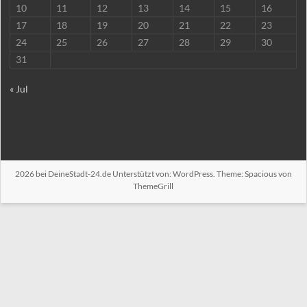
10
11
12
13
14
15
16
17
18
19
20
21
22
23
24
25
26
27
28
29
30
31
« Jul
2026 bei
DeineStadt-24.de
Unterstützt von:
WordPress
. Theme: Spacious von
ThemeGrill