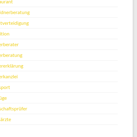
aurant
ldnerberatung
stverteidigung
ition
erberater
erberatung
ererklärung
erkanzlei
sport
üge
schaftsprüfer
ärzte