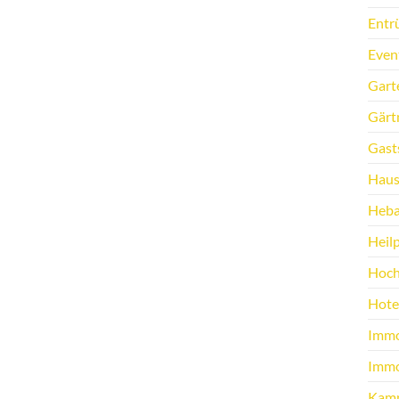
Entr
Even
Gart
Gärt
Gast
Haus
Heb
Heilp
Hoch
Hote
Immo
Immo
Kamp