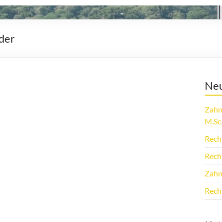
uder
Neu
Zahn
M.Sc
Rech
Rech
Zahn
Rech