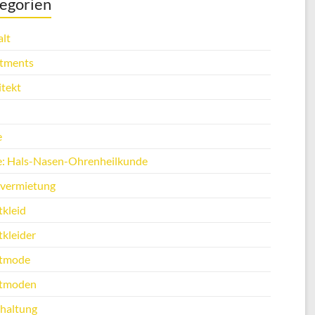
egorien
lt
tments
itekt
e
e: Hals-Nasen-Ohrenheilkunde
vermietung
tkleid
tkleider
tmode
tmoden
haltung