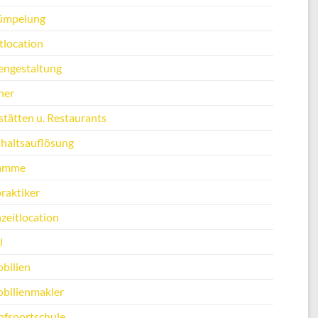
ümpelung
tlocation
engestaltung
ner
stätten u. Restaurants
haltsauflösung
amme
raktiker
zeitlocation
l
bilien
bilienmakler
fsportschule