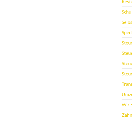
Rest
Schu
Selb
Sped
Steu
Steu
Steu
Steu
Tran
Umz
Wirt
Zahn