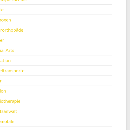
te
boxen
erorthopäde
er
al Arts
ation
ltransporte
r
ion
iotherapie
tsanwalt
emobile