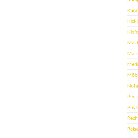
Kara
Kick
Kief
Makl
Marti
Medi
Möbe
Nota
Pens
Phys
Rech
Reis