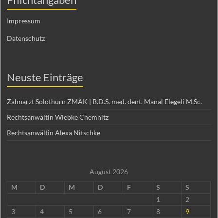
Impressum
Datenschutz
Neuste Einträge
Zahnarzt Solothurn ZMAK | B.D.S. med. dent. Manal Elegeli M.Sc.
Rechtsanwältin Wiebke Chemnitz
Rechtsanwältin Alexa Nitschke
August 2026
M
D
M
D
F
S
S
1
2
3
4
5
6
7
8
9