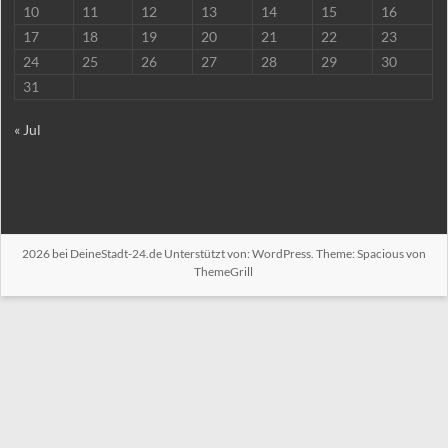
10
11
12
13
14
15
16
17
18
19
20
21
22
23
24
25
26
27
28
29
30
31
« Jul
2026 bei
DeineStadt-24.de
Unterstützt von:
WordPress
. Theme: Spacious von
ThemeGrill