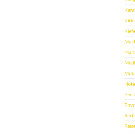
Kara
Kick
Kief
Makl
Marti
Medi
Möbe
Nota
Pens
Phys
Rech
Reis