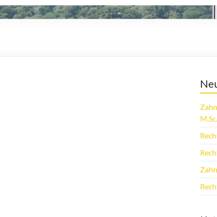
Neu
Zahn
M.Sc
Rech
Rech
Zahn
Rech