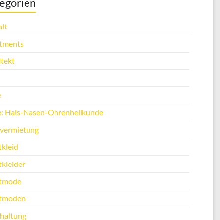
egorien
lt
tments
itekt
e
e: Hals-Nasen-Ohrenheilkunde
vermietung
tkleid
tkleider
tmode
tmoden
haltung