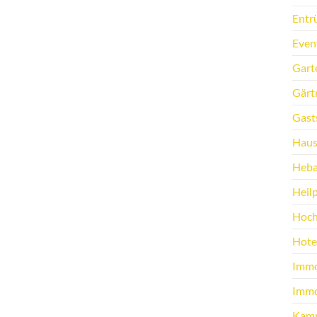
Entr
Even
Gart
Gärt
Gast
Haus
Heb
Heilp
Hoch
Hote
Immo
Immo
Kamp