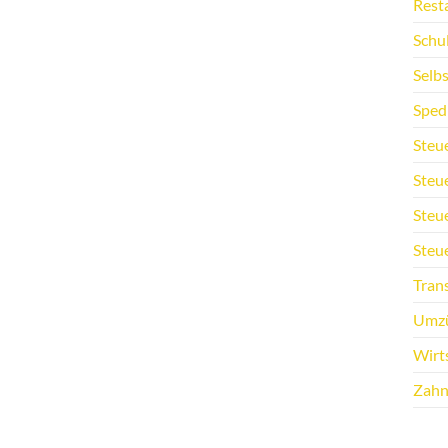
Rest
Schu
Selb
Sped
Steu
Steu
Steu
Steu
Tran
Umz
Wirt
Zahn