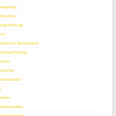
ümpelung
tlocation
engestaltung
ner
stätten u. Restaurants
haltsauflösung
amme
raktiker
zeitlocation
l
bilien
bilienmakler
fsportschule