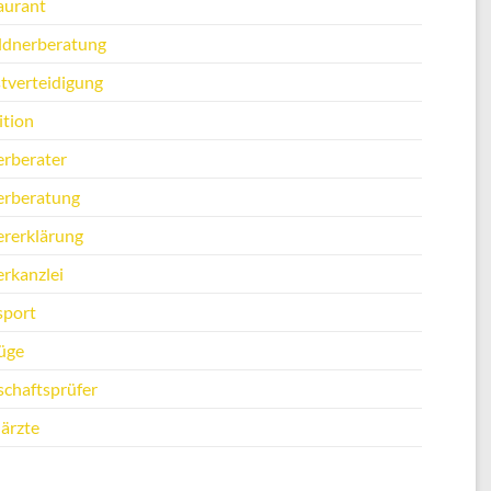
aurant
ldnerberatung
stverteidigung
ition
erberater
erberatung
ererklärung
erkanzlei
sport
üge
schaftsprüfer
ärzte