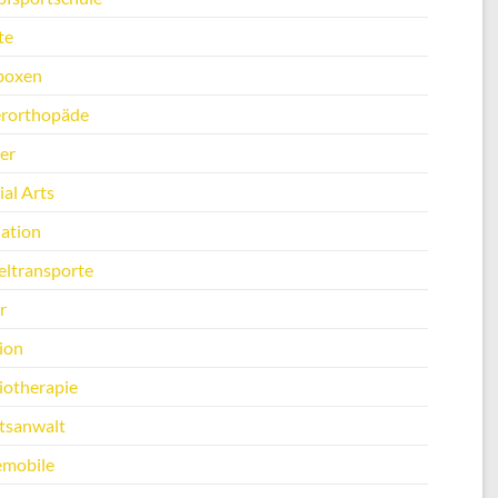
te
boxen
erorthopäde
er
al Arts
ation
ltransporte
r
ion
iotherapie
tsanwalt
emobile