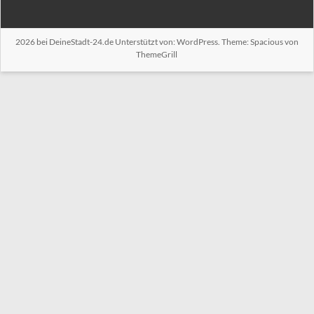
2026 bei
DeineStadt-24.de
Unterstützt von:
WordPress
. Theme: Spacious von
ThemeGrill