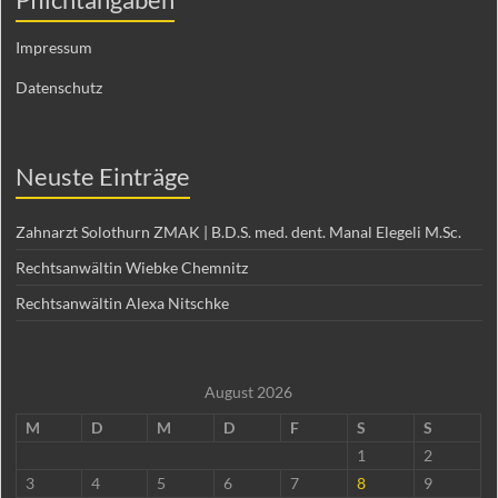
Impressum
Datenschutz
Neuste Einträge
Zahnarzt Solothurn ZMAK | B.D.S. med. dent. Manal Elegeli M.Sc.
Rechtsanwältin Wiebke Chemnitz
Rechtsanwältin Alexa Nitschke
August 2026
M
D
M
D
F
S
S
1
2
3
4
5
6
7
8
9