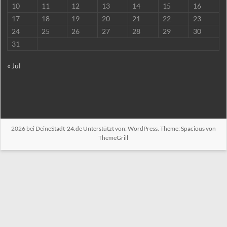
10
11
12
13
14
15
16
17
18
19
20
21
22
23
24
25
26
27
28
29
30
31
« Jul
2026 bei
DeineStadt-24.de
Unterstützt von:
WordPress
. Theme: Spacious von
ThemeGrill