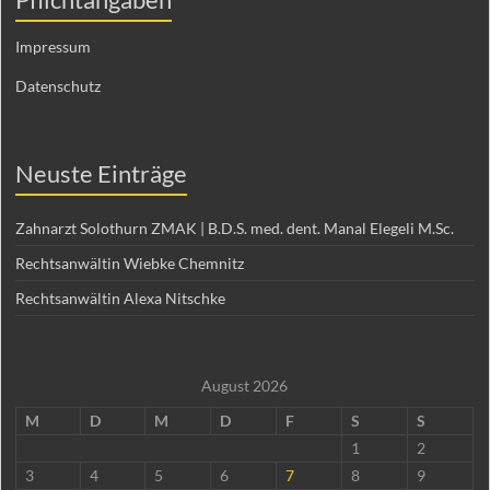
Impressum
Datenschutz
Neuste Einträge
Zahnarzt Solothurn ZMAK | B.D.S. med. dent. Manal Elegeli M.Sc.
Rechtsanwältin Wiebke Chemnitz
Rechtsanwältin Alexa Nitschke
August 2026
M
D
M
D
F
S
S
1
2
3
4
5
6
7
8
9