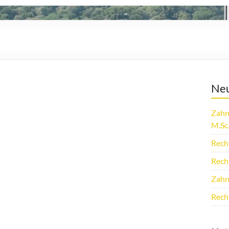
Neu
Zahn
M.Sc
Rech
Rech
Zahn
Rech