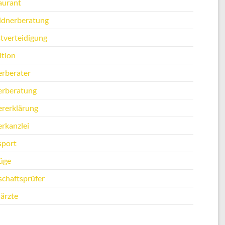
aurant
ldnerberatung
stverteidigung
ition
erberater
erberatung
ererklärung
erkanzlei
sport
üge
schaftsprüfer
ärzte