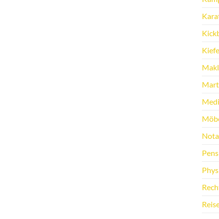
Kara
Kick
Kief
Makl
Marti
Medi
Möbe
Nota
Pens
Phys
Rech
Reis