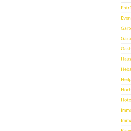
Entr
Even
Gart
Gärt
Gast
Haus
Heb
Heilp
Hoch
Hote
Immo
Immo
Kamp