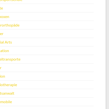
te
boxen
erorthopäde
er
al Arts
ation
ltransporte
r
ion
iotherapie
tsanwalt
emobile