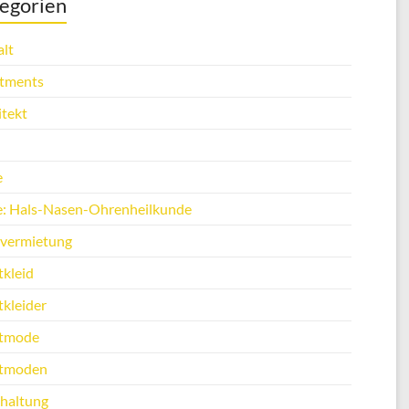
egorien
lt
tments
itekt
e
e: Hals-Nasen-Ohrenheilkunde
vermietung
tkleid
tkleider
tmode
tmoden
haltung