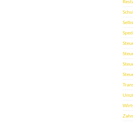
Rest
Schu
Selb
Sped
Steu
Steu
Steu
Steu
Tran
Umz
Wirt
Zahn