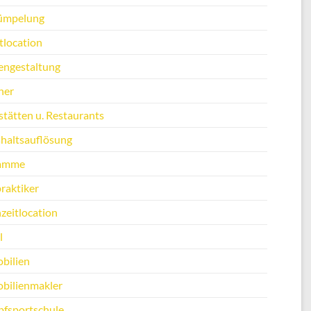
ümpelung
tlocation
engestaltung
ner
stätten u. Restaurants
haltsauflösung
amme
raktiker
zeitlocation
l
bilien
bilienmakler
fsportschule