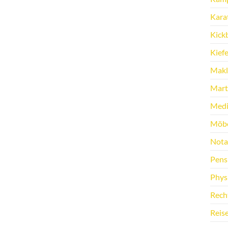
Kara
Kick
Kief
Makl
Marti
Medi
Möbe
Nota
Pens
Phys
Rech
Reis