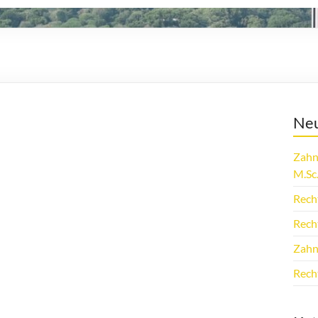
Neu
Zahn
M.Sc
Rech
Rech
Zahn
Rech