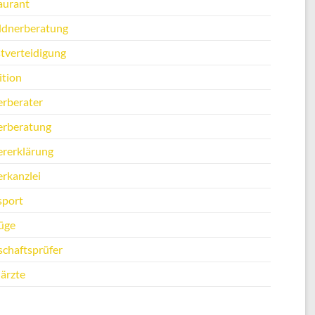
aurant
ldnerberatung
stverteidigung
ition
erberater
erberatung
ererklärung
erkanzlei
sport
üge
schaftsprüfer
ärzte