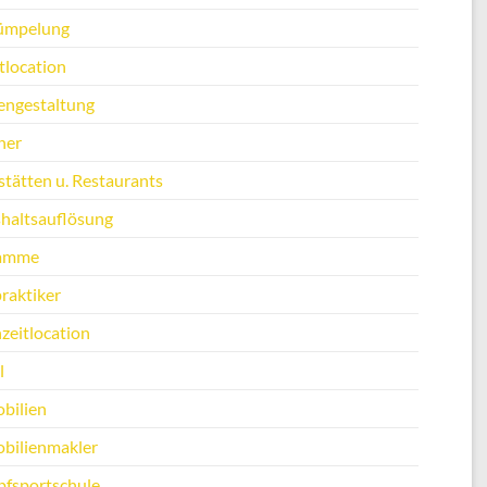
ümpelung
tlocation
engestaltung
ner
stätten u. Restaurants
haltsauflösung
amme
raktiker
zeitlocation
l
bilien
bilienmakler
fsportschule