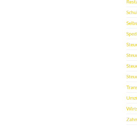
Rest
Schu
Selb
Sped
Steu
Steu
Steu
Steu
Tran
Umz
Wirt
Zahn