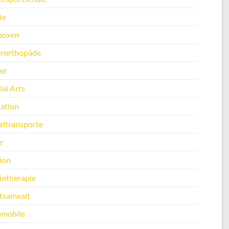
te
boxen
erorthopäde
er
al Arts
ation
ltransporte
r
ion
iotherapie
tsanwalt
emobile