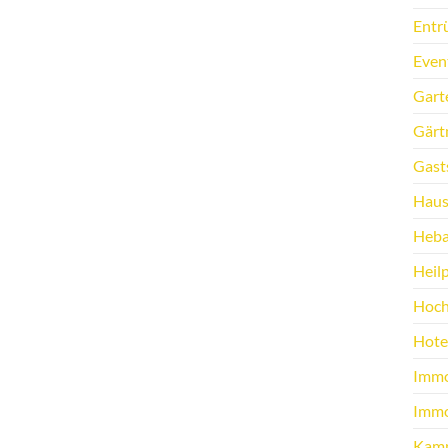
Entr
Even
Gart
Gärt
Gast
Haus
Heb
Heilp
Hoch
Hote
Immo
Immo
Kamp