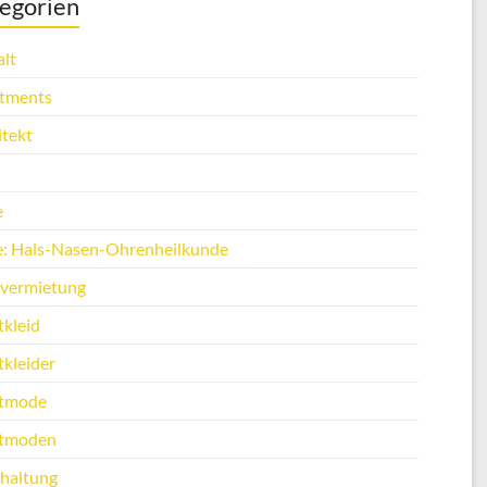
egorien
lt
tments
itekt
e
e: Hals-Nasen-Ohrenheilkunde
vermietung
tkleid
tkleider
tmode
tmoden
haltung