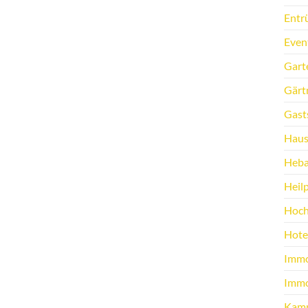
Entr
Even
Gart
Gärt
Gast
Haus
Heb
Heilp
Hoch
Hote
Immo
Immo
Kamp