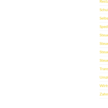
Rest
Schu
Selb
Sped
Steu
Steu
Steu
Steu
Tran
Umz
Wirt
Zahn