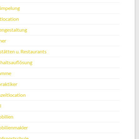
ümpelung
tlocation
engestaltung
ner
stätten u. Restaurants
haltsauflösung
amme
raktiker
zeitlocation
l
bilien
bilienmakler
fsportschule