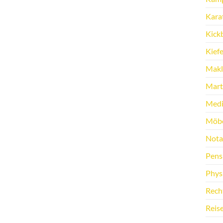
Kara
Kick
Kief
Makl
Marti
Medi
Möbe
Nota
Pens
Phys
Rech
Reis