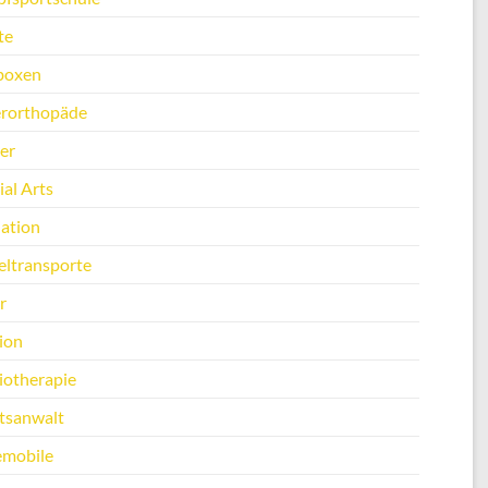
te
boxen
erorthopäde
er
al Arts
ation
ltransporte
r
ion
iotherapie
tsanwalt
emobile