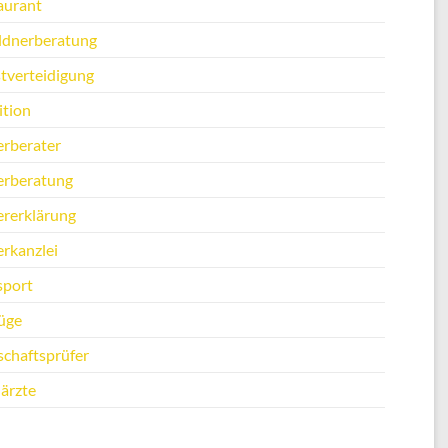
aurant
ldnerberatung
stverteidigung
ition
erberater
erberatung
ererklärung
erkanzlei
sport
üge
schaftsprüfer
ärzte