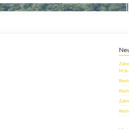
Neu
Zahn
M.Sc
Rech
Rech
Zahn
Rech