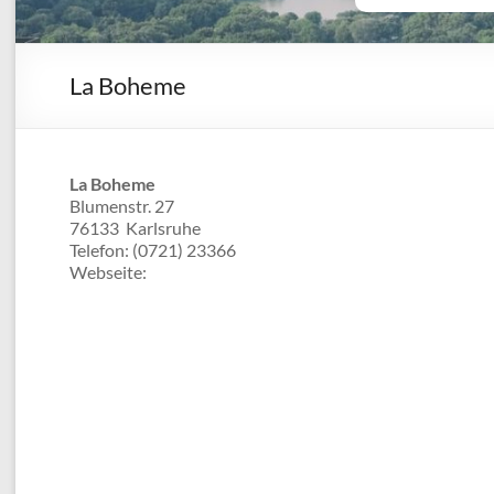
La Boheme
La Boheme
Blumenstr. 27
76133
Karlsruhe
Telefon:
(0721) 23366
Webseite: