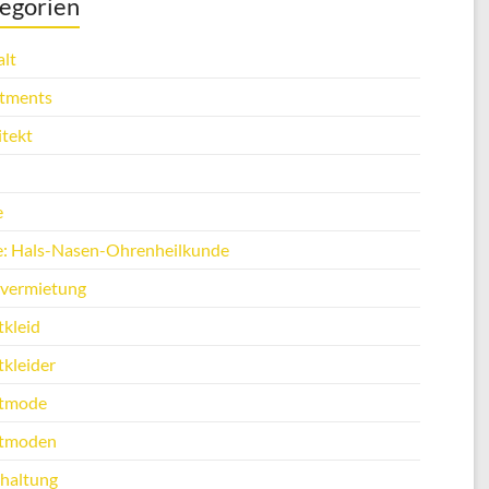
egorien
lt
tments
itekt
e
e: Hals-Nasen-Ohrenheilkunde
vermietung
tkleid
tkleider
tmode
tmoden
haltung